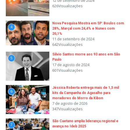
12 de setembro de 2024
626Visualizações
Nova Pesquisa Mostra em SP: Boulos com
4
28%, Marçal com 24,4% e Nunes com
20,1%
11 de setembro de 2024
642Visualizações
Silvio Santos morre aos 93 anos em São
5
Paulo
17 de agosto de 2024
601Visualizações
Jéssica Roberta entrega mais de 1,5 mil
6
kits da Campanha do Agasalho para
moradores do Morro da Kibon
7 de agosto de 2026
347Visualizações
São Caetano amplia liderança regional e
7
avança no Ideb 2025