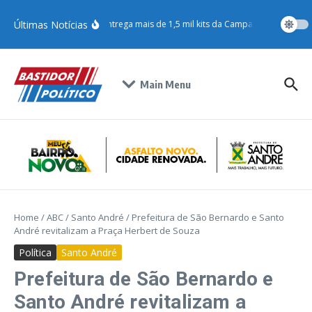
Últimas Notícias
Jéssica Roberta entrega mais de 1,5 mil kits da Campanha do Agasa
Main Menu
Home
/
ABC
/
Santo André
/
Prefeitura de São Bernardo e Santo
André revitalizam a Praça Herbert de Souza
Política
Santo André
Prefeitura de São Bernardo e
Santo André revitalizam a