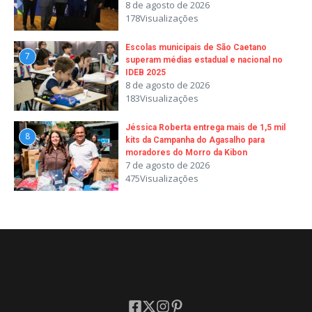
8 de agosto de 2026
178Visualizações
Escolas municipais de São Caetano
7
superam médias estadual e nacional no
IDEB 2025
8 de agosto de 2026
183Visualizações
Jéssica Roberta entrega mais de 1,5 mil
8
kits da Campanha do Agasalho para
moradores do Morro da Kibon
7 de agosto de 2026
475Visualizações