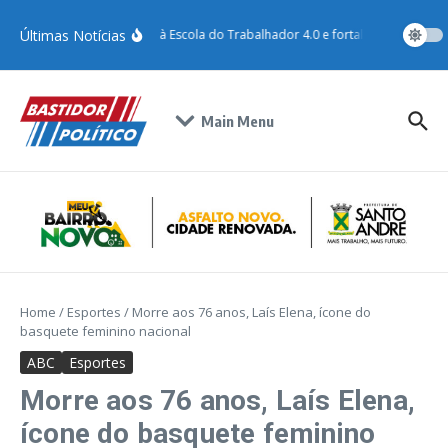
Últimas Notícias
Santo André adere à Escola do Trabalhador 4.0 e fortalece qualificaçã
Main Menu
Home
/
Esportes
/
Morre aos 76 anos, Laís Elena, ícone do
basquete feminino nacional
ABC
Esportes
Morre aos 76 anos, Laís Elena,
ícone do basquete feminino