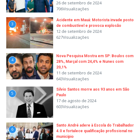
26 de setembro de 2024
706Visualizações
Acidente em Mauá: Motorista invade posto
3
de combustível e provoca explosão
12 de setembro de 2024
627Visualizações
Nova Pesquisa Mostra em SP: Boulos com
4
28%, Marçal com 24,4% e Nunes com
20,1%
11 de setembro de 2024
643Visualizações
Silvio Santos morre aos 93 anos em São
5
Paulo
17 de agosto de 2024
603Visualizações
Santo André adere à Escola do Trabalhador
6
4.0 e fortalece qualificação profissional no
município