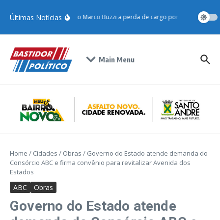
Últimas Notícias
STJ condena ministro Marco Buzzi a perda de cargo por crimes sexuais
Main Menu
Home
/
Cidades
/
Obras
/
Governo do Estado atende demanda do
Consórcio ABC e firma convênio para revitalizar Avenida dos
Estados
ABC
Obras
Governo do Estado atende