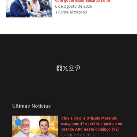
com governador Eduardo Leite
6 de agosto de 2026
170Visualizações
Últimas Notícias
Clovis Volpi e Orlando Morando
1
inauguram 4º escritório político no
Grande ABC neste domingo (12)
8 de julho de 2026