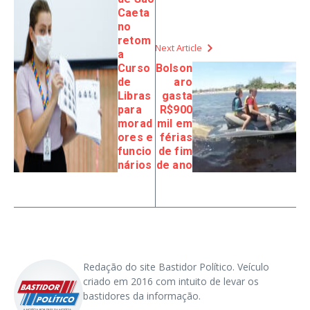
Caeta
no
retom
Next Article
a
Curso
Bolson
de
aro
Libras
gasta
para
R$900
morad
mil em
ores e
férias
funcio
de fim
nários
de ano
Redação do site Bastidor Político. Veículo
criado em 2016 com intuito de levar os
bastidores da informação.