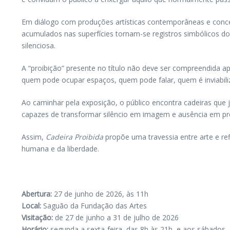
Em diálogo com produções artísticas contemporâneas e conceitu
acumulados nas superfícies tornam-se registros simbólicos do
silenciosa.
A “proibição” presente no título não deve ser compreendida 
quem pode ocupar espaços, quem pode falar, quem é inviabi
Ao caminhar pela exposição, o público encontra cadeiras que
capazes de transformar silêncio em imagem e ausência em pr
Assim,
Cadeira Proibida
propõe uma travessia entre arte e re
humana e da liberdade.
Abertura:
27 de junho de 2026, às 11h
Local:
Saguão da Fundação das Artes
Visitação:
de 27 de junho a 31 de julho de 2026
Horário:
segunda a sexta-feira, das 8h às 21h, e aos sábados,