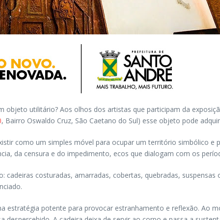
objeto utilitário? Aos olhos dos artistas que participam da exposiç
0
, Bairro Oswaldo Cruz, São Caetano do Sul) esse objeto pode adquiri
existir como um simples móvel para ocupar um território simbólico e p
a, da censura e do impedimento, ecos que dialogam com os períodos d
: cadeiras costuradas, amarradas, cobertas, quebradas, suspensas o
nciado.
ma estratégia potente para provocar estranhamento e reflexão. Ao mod
 despercebido. A cadeira deixa de servir ao corpo e passa a susten