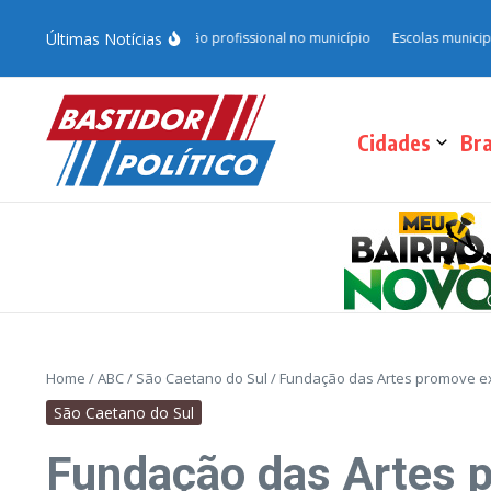
Últimas Notícias
.0 e fortalece qualificação profissional no município
Escolas municipais d
Cidades
Bra
Home
/
ABC
/
São Caetano do Sul
/
Fundação das Artes promove exp
São Caetano do Sul
Fundação das Artes p