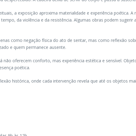
ais, a exposição aproxima materialidade e experiência poética. A mad
 tempo, da violência e da resistência. Algumas obras podem sugerir 
apenas como negação física do ato de sentar, mas como reflexão so
lizado e quem permanece ausente.
 já não oferecem conforto, mas experiência estética e sensível. Ob
esença poética.
flexão histórica, onde cada intervenção revela que até os objetos 
 das 9h às 12h