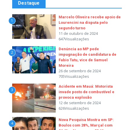
Destaque
Marcelo Oliveira recebe apoio de
1
Lourencini na disputa pelo
segundo turno
11 de outubro de 2024
647Visualizações
Denúncia ao MP pede
2
impugnação de candidatura de
Fabio Tatu, vice de Samuel
Moreira
26 de setembro de 2024
705Visualizações
Acidente em Mauá: Motorista
3
invade posto de combustível e
provoca explosão
12 de setembro de 2024
626Visualizações
Nova Pesquisa Mostra em SP:
4
Boulos com 28%, Marçal com