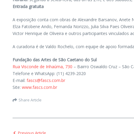
Entrada gratuita
A exposição conta com obras de Alexandre Barsanov, Anete Na
Elza Fatobene Ando, Fernanda Norizzo, Julia Silva Paes Olivei
Victor Henrique de Oliveira e outros participantes vinculados ao
A curadoria é de Valdo Rochelo, com equipe de apoio formada 
Fundação das Artes de São Caetano do Sul
Rua Visconde de Inhaúma, 730
– Bairro Oswaldo Cruz – São C
Telefone e WhatsApp: (11) 4239-2020
E-mail:
fascs@fascs.com.br
Site:
www.fascs.com.br
Share Article
Previous Article