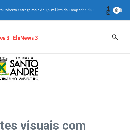
berta entrega mais de 1,5 mil kits da Campanha do Agasalho para moradores 
ws 3
EleNews 3
tes visuais com