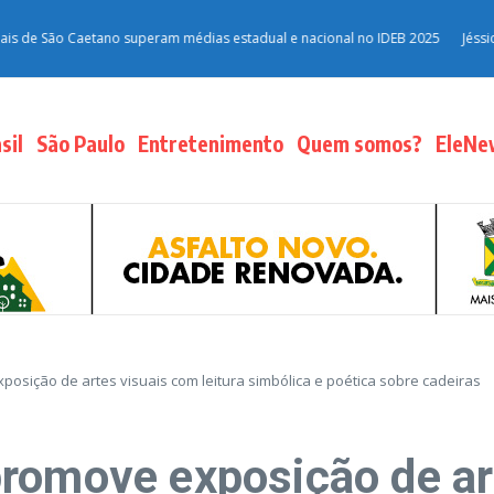
e São Caetano superam médias estadual e nacional no IDEB 2025
Jéssica Ro
sil
São Paulo
Entretenimento
Quem somos?
EleNe
osição de artes visuais com leitura simbólica e poética sobre cadeiras
romove exposição de ar