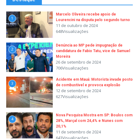
Marcelo Oliveira recebe apoio de
1
Lourencini na disputa pelo segundo turno
11 de outubro de 2024
648Visualizações
Denúncia ao MP pede impugnação de
2
candidatura de Fabio Tatu, vice de Samuel
Moreira
26 de setembro de 2024
706Visualizações
Acidente em Mauá: Motorista invade posto
3
de combustível e provoca explosão
12 de setembro de 2024
627Visualizações
Nova Pesquisa Mostra em SP: Boulos com
4
28%, Marçal com 24,4% e Nunes com
20,1%
11 de setembro de 2024
643Visualizações