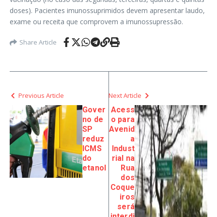
doses). Pacientes imunossuprimidos devem apresentar laudo,
exame ou receita que comprovem a imunossupressão.
Share Article
Previous Article
Next Article
Gover
Acess
no de
o para
SP
Avenid
reduz
a
ICMS
Indust
do
rial na
etanol
Rua
dos
Coque
iros
será
interdi