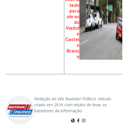
tado
para
obras
do
Viadut
o
Castel
o
Branc
o
Redação do site Bastidor Político. Veículo
criado em 2016 com intuito de levar os
bastidores da informação.