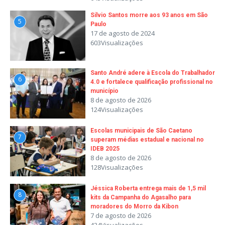
Silvio Santos morre aos 93 anos em São
5
Paulo
17 de agosto de 2024
603Visualizações
Santo André adere à Escola do Trabalhador
6
4.0 e fortalece qualificação profissional no
município
8 de agosto de 2026
124Visualizações
Escolas municipais de São Caetano
7
superam médias estadual e nacional no
IDEB 2025
8 de agosto de 2026
128Visualizações
Jéssica Roberta entrega mais de 1,5 mil
8
kits da Campanha do Agasalho para
moradores do Morro da Kibon
7 de agosto de 2026
424Visualizações