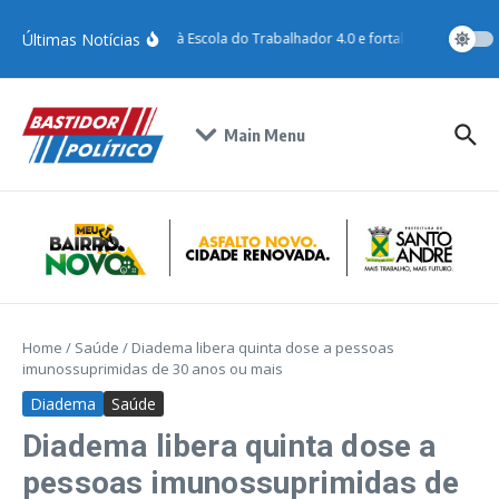
Últimas Notícias
Santo André adere à Escola do Trabalhador 4.0 e fortalece qualificaçã
Main Menu
Home
/
Saúde
/
Diadema libera quinta dose a pessoas
imunossuprimidas de 30 anos ou mais
Diadema
Saúde
Diadema libera quinta dose a
pessoas imunossuprimidas de