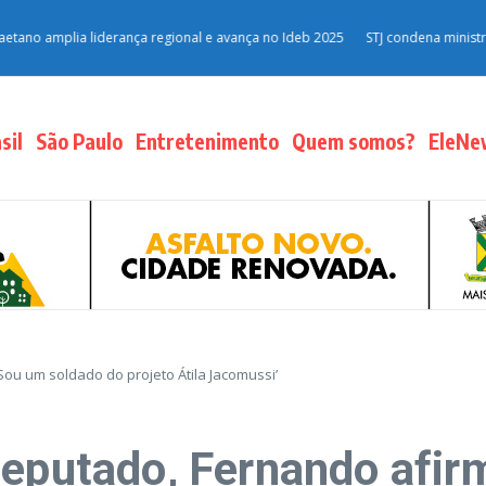
mplia liderança regional e avança no Ideb 2025
STJ condena ministro Marco
sil
São Paulo
Entretenimento
Quem somos?
EleNe
ou um soldado do projeto Átila Jacomussi’
deputado, Fernando afir