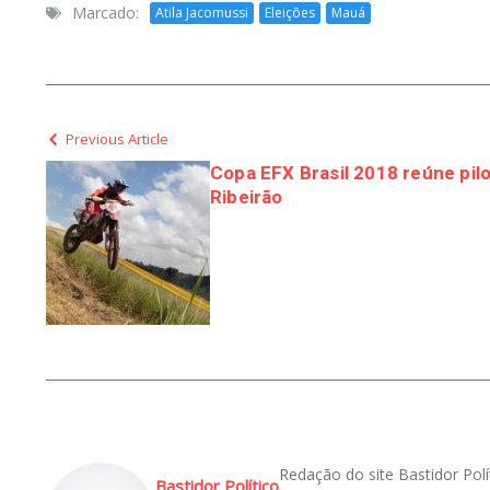
Marcado:
Atila Jacomussi
Eleições
Mauá
Previous Article
Copa EFX Brasil 2018 reúne pil
Ribeirão
Redação do site Bastidor Polí
Bastidor Político