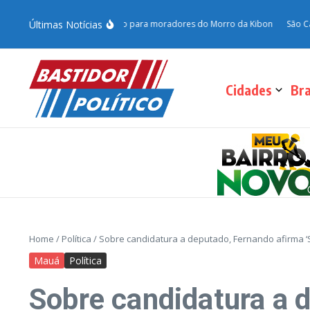
Últimas Notícias
s da Campanha do Agasalho para moradores do Morro da Kibon
São Caetano a
Cidades
Bra
Home
/
Política
/
Sobre candidatura a deputado, Fernando afirma ‘S
Mauá
Política
Sobre candidatura a 