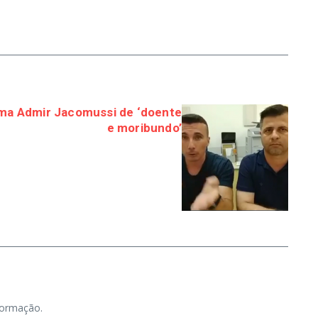
ama Admir Jacomussi de ‘doente
e moribundo’
nformação.