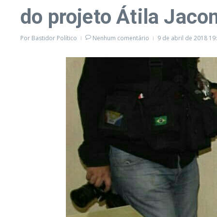
do projeto Átila Jaco
Por
Bastidor Político
Nenhum comentário
9 de abril de 2018
19