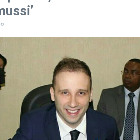
mussi’
:42