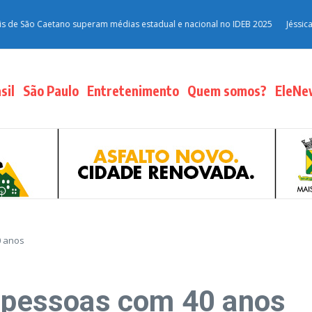
ão Caetano superam médias estadual e nacional no IDEB 2025
Jéssica Rober
sil
São Paulo
Entretenimento
Quem somos?
EleNe
0 anos
a pessoas com 40 anos