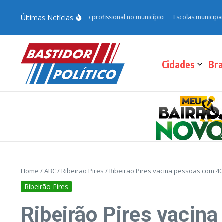
Últimas Notícias
e fortalece qualificação profissional no município
Escolas municipais de S
Cidades
Bra
Home
/
ABC
/
Ribeirão Pires
/
Ribeirão Pires vacina pessoas com 4
Ribeirão Pires
Ribeirão Pires vacin