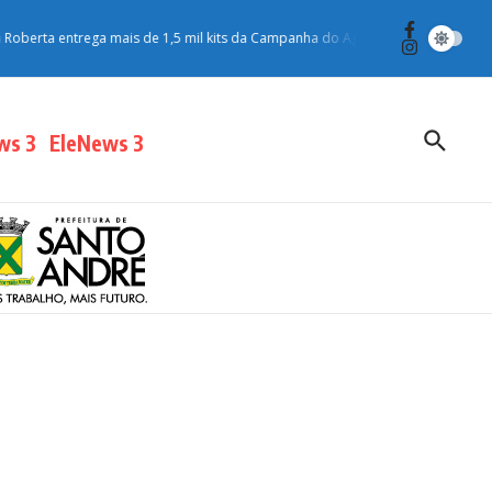
ta entrega mais de 1,5 mil kits da Campanha do Agasalho para moradores do 
ws 3
EleNews 3