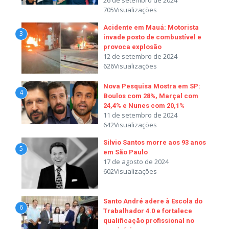
26 de setembro de 2024
705Visualizações
Acidente em Mauá: Motorista
3
invade posto de combustível e
provoca explosão
12 de setembro de 2024
626Visualizações
Nova Pesquisa Mostra em SP:
4
Boulos com 28%, Marçal com
24,4% e Nunes com 20,1%
11 de setembro de 2024
642Visualizações
Silvio Santos morre aos 93 anos
5
em São Paulo
17 de agosto de 2024
602Visualizações
Santo André adere à Escola do
6
Trabalhador 4.0 e fortalece
qualificação profissional no