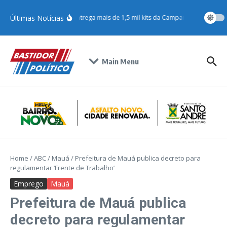
Últimas Notícias
Jéssica Roberta entrega mais de 1,5 mil kits da Campanha do Agasa
Main Menu
Home
/
ABC
/
Mauá
/
Prefeitura de Mauá publica decreto para
regulamentar ‘Frente de Trabalho’
Emprego
Mauá
Prefeitura de Mauá publica
decreto para regulamentar