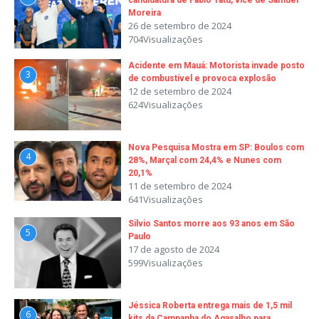
candidatura de Fabio Tatu, vice de Samuel
Moreira
26 de setembro de 2024
704Visualizações
Acidente em Mauá: Motorista invade posto
3
de combustível e provoca explosão
12 de setembro de 2024
624Visualizações
Nova Pesquisa Mostra em SP: Boulos com
4
28%, Marçal com 24,4% e Nunes com
20,1%
11 de setembro de 2024
641Visualizações
Silvio Santos morre aos 93 anos em São
5
Paulo
17 de agosto de 2024
599Visualizações
Jéssica Roberta entrega mais de 1,5 mil
6
kits da Campanha do Agasalho para