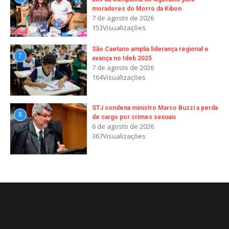
moradores do Morro da Kibon
7 de agosto de 2026
153Visualizações
São Caetano amplia liderança regional e
7
avança no Ideb 2025
7 de agosto de 2026
164Visualizações
STJ condena ministro Marco Buzzi a perda
8
de cargo por crimes sexuais
6 de agosto de 2026
367Visualizações