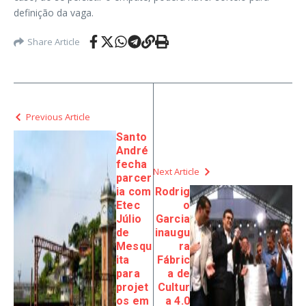
definição da vaga.
Share Article
Previous Article
Santo
André
fecha
Next Article
parcer
ia com
Rodrig
Etec
o
Júlio
Garcia
de
inaugu
Mesqu
ra
ita
Fábric
para
a de
projet
Cultur
os em
a 4.0