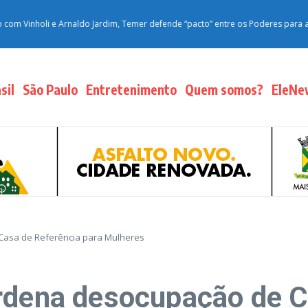
li e Arnaldo Jardim, Temer defende “pacto” entre os Poderes para a pacificaç
sil
São Paulo
Entretenimento
Quem somos?
EleNe
Casa de Referência para Mulheres
rdena desocupação de C