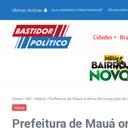
Últimas Notícias
ssam o dia cortando grama e cantando o Hino Nacional”
Em encontro com Vinho
Cidades
Bra
Home
/
ABC
/
Mauá
/
Prefeitura de Mauá ordena desocupação de 
Mauá
Prefeitura de Mauá o