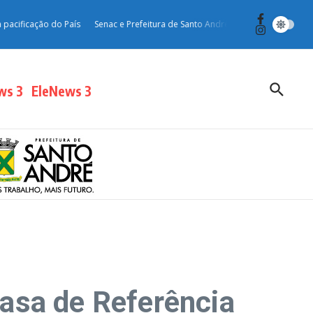
ão do País
Senac e Prefeitura de Santo André oferecem curso gratuito de ing
ws 3
EleNews 3
asa de Referência