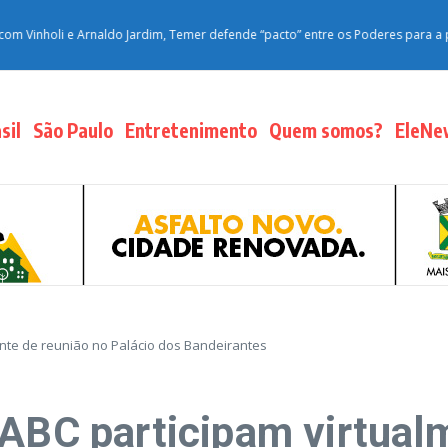
holi e Arnaldo Jardim, Temer defende “pacto” entre os Poderes para a pacifi
sil
São Paulo
Entretenimento
Quem somos?
EleNe
ente de reunião no Palácio dos Bandeirantes
 ABC participam virtual