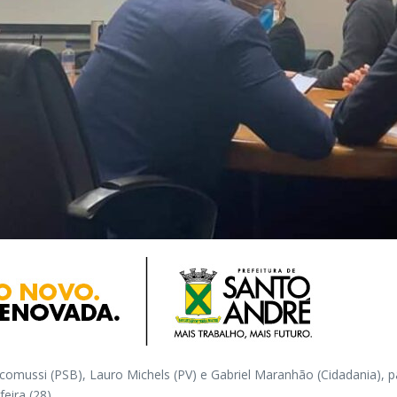
acomussi (PSB), Lauro Michels (PV) e Gabriel Maranhão (Cidadania),
eira (28).