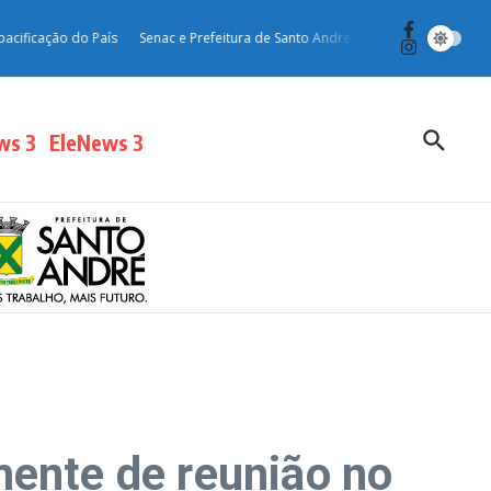
cação do País
Senac e Prefeitura de Santo André oferecem curso gratuito de 
ws 3
EleNews 3
mente de reunião no