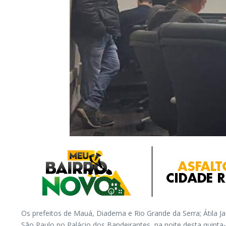
Os prefeitos de Mauá, Diadema e Rio Grande da Serra; Átila J
São Paulo no Palácio dos Bandeirantes, na noite desta quinta-f