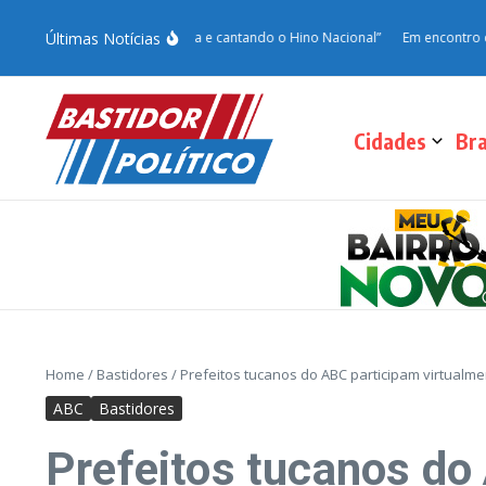
Últimas Notícias
“Passam o dia cortando grama e cantando o Hino Nacional”
Em encontro com Vin
Cidades
Bra
Home
/
Bastidores
/
Prefeitos tucanos do ABC participam virtualm
ABC
Bastidores
Prefeitos tucanos do