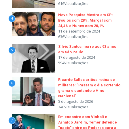
616Visualizações
Nova Pesquisa Mostra em SP:
4
Boulos com 28%, Marçal com
24,4% e Nunes com 20,1%
11 de setembro de 2024
636Visualizações
Silvio Santos morre aos 93 anos
5
em São Paulo
17 de agosto de 2024
594Visualizações
Ricardo Salles critica rotina de
6
militares: “Passam o dia cortando
grama e cantando o Hino
Nacional”
5 de agosto de 2026
340Visualizações
Em encontro com Vinholi e
7
Arnaldo Jardim, Temer defende
“pacto” entre os Poderes para a