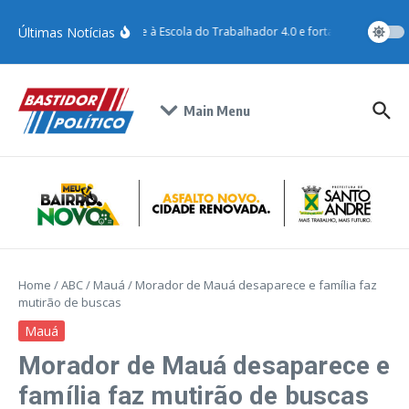
Últimas Notícias
Santo André adere à Escola do Trabalhador 4.0 e fortalece qualificaçã
Main Menu
Home
/
ABC
/
Mauá
/
Morador de Mauá desaparece e família faz
mutirão de buscas
Mauá
Morador de Mauá desaparece e
família faz mutirão de buscas