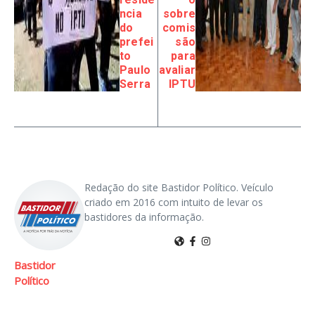
ncia
sobre
do
comis
prefei
são
to
para
Paulo
avaliar
Serra
IPTU
Redação do site Bastidor Político. Veículo
criado em 2016 com intuito de levar os
bastidores da informação.
Bastidor
Político