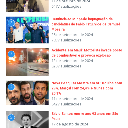
11 de outubro de 2024
647Visualizações
Denúncia ao MP pede impugnação de
2
candidatura de Fabio Tatu, vice de Samuel
Moreira
26 de setembro de 2024
705Visualizações
Acidente em Mauá: Motorista invade posto
3
de combustível e provoca explosão
12 de setembro de 2024
626Visualizações
Nova Pesquisa Mostra em SP: Boulos com
4
28%, Marçal com 24,4% e Nunes com
20,1%
11 de setembro de 2024
642Visualizações
Silvio Santos morre aos 93 anos em São
5
Paulo
17 de agosto de 2024