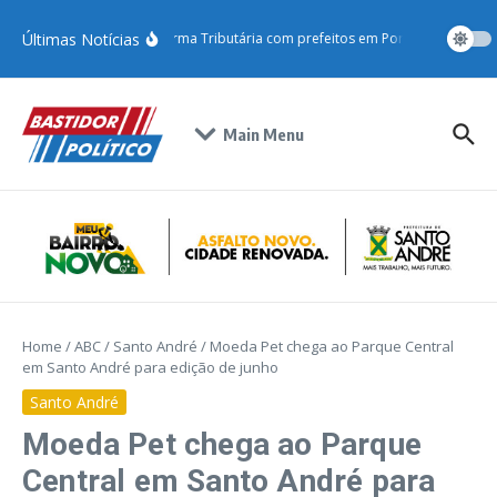
Últimas Notícias
Gilvan debate Reforma Tributária com prefeitos em Porto Alegre e se
Main Menu
Home
/
ABC
/
Santo André
/
Moeda Pet chega ao Parque Central
em Santo André para edição de junho
Santo André
Moeda Pet chega ao Parque
Central em Santo André para