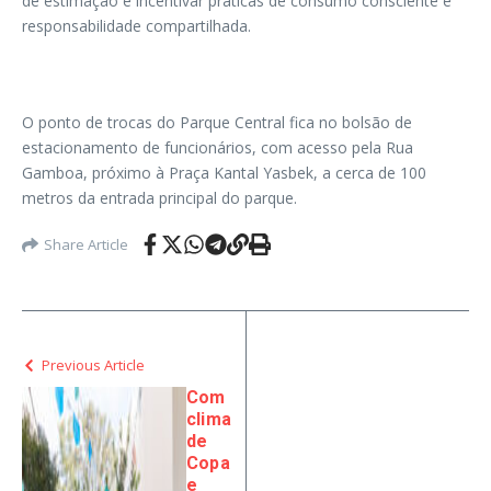
de estimação e incentivar práticas de consumo consciente e
responsabilidade compartilhada.
O ponto de trocas do Parque Central fica no bolsão de
estacionamento de funcionários, com acesso pela Rua
Gamboa, próximo à Praça Kantal Yasbek, a cerca de 100
metros da entrada principal do parque.
Share Article
Previous Article
Com
clima
de
Copa
e