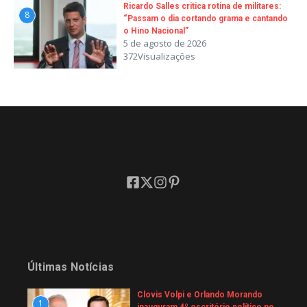
Ricardo Salles critica rotina de militares:
8
“Passam o dia cortando grama e cantando
o Hino Nacional”
5 de agosto de 2026
372Visualizações
Últimas Notícias
Clovis Volpi e Orlando Morando
1
inauguram 4º escritório político no