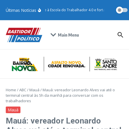
Últimas Notícias
Santo André adere à Escola do Trabalhador 4.0 e fortalece qualificaç
Main Menu
Home
/
ABC
/
Mauá
/
Mauá: vereador Leonardo Alves vai até o
terminal central às 5h da manhã para conversar com os
trabalhadores
Mauá
Mauá: vereador Leonardo