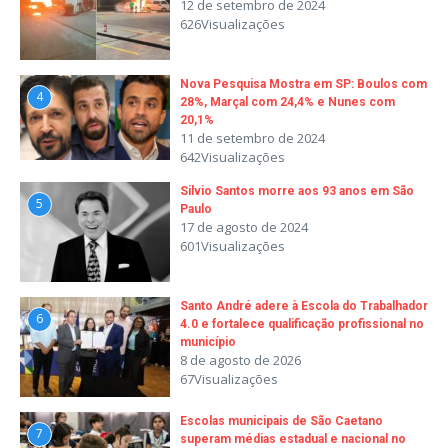
12 de setembro de 2024
626Visualizações
Nova Pesquisa Mostra em SP: Boulos com
4
28%, Marçal com 24,4% e Nunes com
20,1%
11 de setembro de 2024
642Visualizações
Silvio Santos morre aos 93 anos em São
5
Paulo
17 de agosto de 2024
601Visualizações
Santo André adere à Escola do Trabalhador
6
4.0 e fortalece qualificação profissional no
município
8 de agosto de 2026
67Visualizações
Escolas municipais de São Caetano
7
superam médias estadual e nacional no