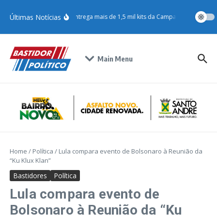
Últimas Notícias
Jéssica Roberta entrega mais de 1,5 mil kits da Campanha do Agas
Main Menu
Home
/
Política
/
Lula compara evento de Bolsonaro à Reunião da
“Ku Klux Klan”
Bastidores
Política
Lula compara evento de
Bolsonaro à Reunião da “Ku