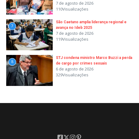
7 de agosto de 2026
110Visualizações
São Caetano amplia liderança regional e
7
avança no Ideb 2025
7 de agosto de 2026
119Visualizações
STJ condena ministro Marco Buzzi a perda
8
de cargo por crimes sexuais
6 de agosto de 2026
329Visualizações