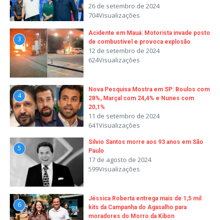
26 de setembro de 2024
704Visualizações
Acidente em Mauá: Motorista invade posto
3
de combustível e provoca explosão
12 de setembro de 2024
624Visualizações
Nova Pesquisa Mostra em SP: Boulos com
4
28%, Marçal com 24,4% e Nunes com
20,1%
11 de setembro de 2024
641Visualizações
Silvio Santos morre aos 93 anos em São
5
Paulo
17 de agosto de 2024
599Visualizações
Jéssica Roberta entrega mais de 1,5 mil
6
kits da Campanha do Agasalho para
moradores do Morro da Kibon