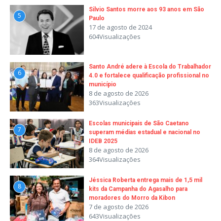
Silvio Santos morre aos 93 anos em São
5
Paulo
17 de agosto de 2024
604Visualizações
Santo André adere à Escola do Trabalhador
6
4.0 e fortalece qualificação profissional no
município
8 de agosto de 2026
363Visualizações
Escolas municipais de São Caetano
7
superam médias estadual e nacional no
IDEB 2025
8 de agosto de 2026
364Visualizações
Jéssica Roberta entrega mais de 1,5 mil
8
kits da Campanha do Agasalho para
moradores do Morro da Kibon
7 de agosto de 2026
643Visualizações