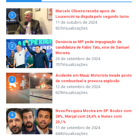
Marcelo Oliveira recebe apoio de
1
Lourencini na disputa pelo segundo turno
11 de outubro de 2024
653Visualizações
Denúncia ao MP pede impugnação de
2
candidatura de Fabio Tatu, vice de Samuel
Moreira
26 de setembro de 2024
707Visualizações
Acidente em Mauá: Motorista invade posto
3
de combustível e provoca explosão
12 de setembro de 2024
629Visualizações
Nova Pesquisa Mostra em SP: Boulos com
4
28%, Marçal com 24,4% e Nunes com
20,1%
11 de setembro de 2024
644Visualizações