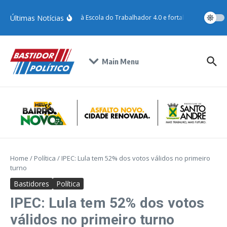
Últimas Notícias
Santo André adere à Escola do Trabalhador 4.0 e fortalece qualificaçã
Main Menu
Home
/
Política
/
IPEC: Lula tem 52% dos votos válidos no primeiro
turno
Bastidores
Política
IPEC: Lula tem 52% dos votos
válidos no primeiro turno