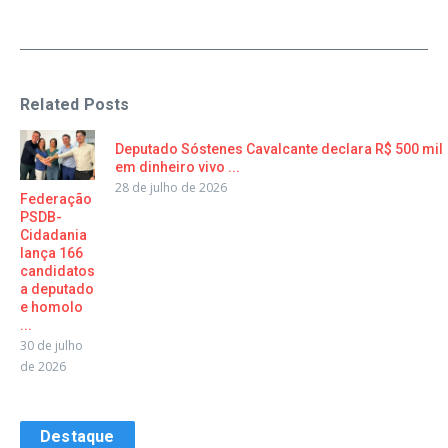
Related Posts
Deputado Sóstenes Cavalcante declara R$ 500 mil
em dinheiro vivo ...
28 de julho de 2026
Federação
PSDB-
Cidadania
lança 166
candidatos
a deputado
e homolo
...
30 de julho
de 2026
Destaque