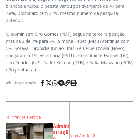
brancos e nulos, o petista variou positivamente de 47 para
48%, Bolsonaro tem 31%, mesmo número da pesquisa
anterior.
O ex-ministro Ciro Gomes (PDT) segue na terceira posição,
mas caiu de 7% para 6%, Simone Tebet (MDB) continua com
5%. Soraya Thronicke (União Brasil) e Felipe D’Avila (Novo)
chegaram à 1%. Vera Lúcia (PSTU), Constituinte Eymael (DC),
Léo Péricles (UP), Padre Kelmon (PTB) e Sofia Manzano (PCB)
não pontuaram.
Share Article
Previous Article
Admini
straçã
Next Article
o