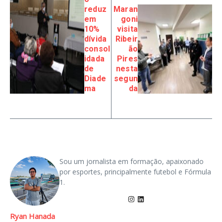
reduz
Maran
em
goni
10%
visita
dívida
Ribeir
consol
ão
idada
Pires
de
nesta
Diade
segun
ma
da
Sou um jornalista em formação, apaixonado
por esportes, principalmente futebol e Fórmula
1.
Ryan Hanada