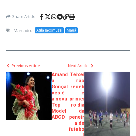
Share Article
Marcado:
Atila Jacomussi
Mauá
Previous Article
Next Article
Amand
Teixei
a
rão
Gonçal
receb
ves é
e
a nova
primei
Top
ro dia
Model
da
ABCD
peneir
a de
futebo
l