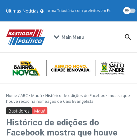
Últimas Notícias
Gilvan debate Reforma Tributária com prefeitos em Porto Alegre e s
Main Menu
Home
/
ABC
/
Mauá
/
Histórico de edições do Facebook mostra que
houve recuo na nomeação de Caio Evangelista
Bastidores
Mauá
Histórico de edições do
Facebook mostra que houve