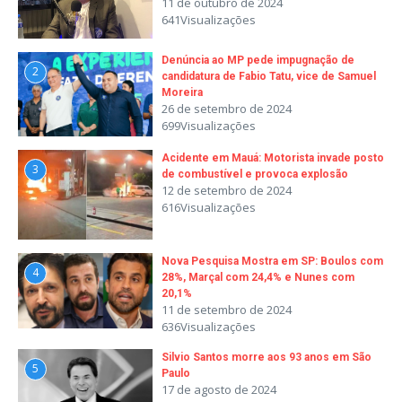
11 de outubro de 2024
641Visualizações
Denúncia ao MP pede impugnação de
2
candidatura de Fabio Tatu, vice de Samuel
Moreira
26 de setembro de 2024
699Visualizações
Acidente em Mauá: Motorista invade posto
3
de combustível e provoca explosão
12 de setembro de 2024
616Visualizações
Nova Pesquisa Mostra em SP: Boulos com
4
28%, Marçal com 24,4% e Nunes com
20,1%
11 de setembro de 2024
636Visualizações
Silvio Santos morre aos 93 anos em São
5
Paulo
17 de agosto de 2024