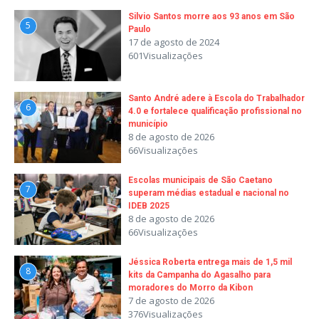
Silvio Santos morre aos 93 anos em São
5
Paulo
17 de agosto de 2024
601Visualizações
Santo André adere à Escola do Trabalhador
6
4.0 e fortalece qualificação profissional no
município
8 de agosto de 2026
66Visualizações
Escolas municipais de São Caetano
7
superam médias estadual e nacional no
IDEB 2025
8 de agosto de 2026
66Visualizações
Jéssica Roberta entrega mais de 1,5 mil
8
kits da Campanha do Agasalho para
moradores do Morro da Kibon
7 de agosto de 2026
376Visualizações