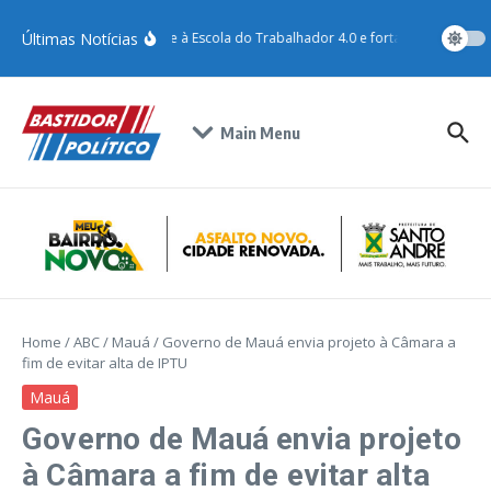
Últimas Notícias
Santo André adere à Escola do Trabalhador 4.0 e fortalece qualificaç
Main Menu
Home
/
ABC
/
Mauá
/
Governo de Mauá envia projeto à Câmara a
fim de evitar alta de IPTU
Mauá
Governo de Mauá envia projeto
à Câmara a fim de evitar alta