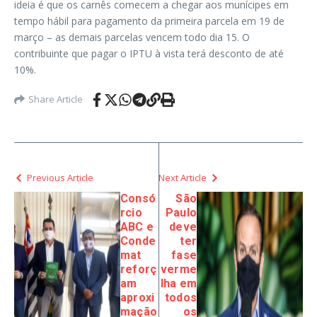
ideia é que os carnês comecem a chegar aos munícipes em
tempo hábil para pagamento da primeira parcela em 19 de
março – as demais parcelas vencem todo dia 15. O
contribuinte que pagar o IPTU à vista terá desconto de até
10%.
Share Article
Previous Article
Next Article
Consó
São
rcio
Paulo
ABC e
deve
Conde
ter
mat
fase
reforç
verme
am
lha em
aproxi
todos
mação
os