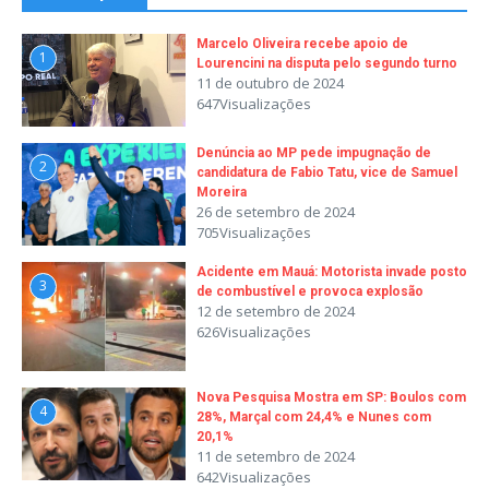
Marcelo Oliveira recebe apoio de
1
Lourencini na disputa pelo segundo turno
11 de outubro de 2024
647Visualizações
Denúncia ao MP pede impugnação de
2
candidatura de Fabio Tatu, vice de Samuel
Moreira
26 de setembro de 2024
705Visualizações
Acidente em Mauá: Motorista invade posto
3
de combustível e provoca explosão
12 de setembro de 2024
626Visualizações
Nova Pesquisa Mostra em SP: Boulos com
4
28%, Marçal com 24,4% e Nunes com
20,1%
11 de setembro de 2024
642Visualizações