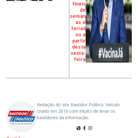
finais
de
seman
as e
feriad
os a
partir
desta
sexta-
feira
Redação do site Bastidor Político. Veículo
criado em 2016 com intuito de levar os
bastidores da informação.