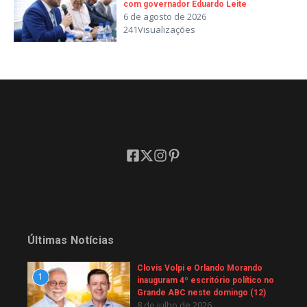
com governador Eduardo Leite
6 de agosto de 2026
241Visualizações
Últimas Notícias
Clovis Volpi e Orlando Morando
1
inauguram 4º escritório político no
Grande ABC neste domingo (12)
8 de julho de 2026