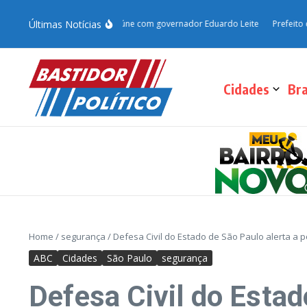
Últimas Notícias
 em Porto Alegre e se reúne com governador Eduardo Leite
Prefeito de Ita
Cidades
Bra
Home
/
segurança
/
Defesa Civil do Estado de São Paulo alerta a p
ABC
Cidades
São Paulo
segurança
Defesa Civil do Estad