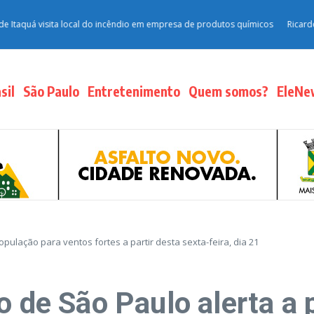
quá visita local do incêndio em empresa de produtos químicos
Ricardo Salles
sil
São Paulo
Entretenimento
Quem somos?
EleNe
opulação para ventos fortes a partir desta sexta-feira, dia 21
o de São Paulo alerta a