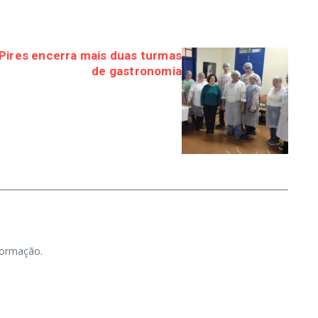
 Pires encerra mais duas turmas
de gastronomia
nformação.