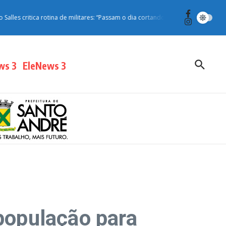
 critica rotina de militares: “Passam o dia cortando grama e cantando o Hino N
ws 3
EleNews 3
 população para