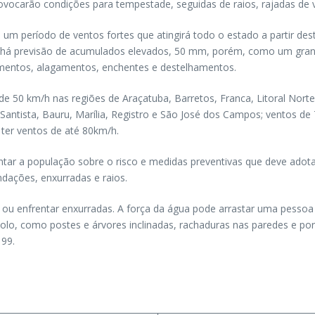
rovocarão condições para tempestade, seguidas de raios, rajadas de 
a um período de ventos fortes que atingirá todo o estado a partir de
 há previsão de acumulados elevados, 50 mm, porém, como um gran
mentos, alagamentos, enchentes e destelhamentos.
 50 km/h nas regiões de Araçatuba, Barretos, Franca, Litoral Norte,
Santista, Bauru, Marília, Registro e São José dos Campos; ventos de
ter ventos de até 80km/h.
tar a população sobre o risco e medidas preventivas que deve adotar,
ações, enxurradas e raios.
 ou enfrentar enxurradas. A força da água pode arrastar uma pess
olo, como postes e árvores inclinadas, rachaduras nas paredes e port
199.