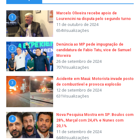
Marcelo Oliveira recebe apoio de
1
Lourencini na disputa pelo segundo turno
11 de outubro de 2024
654Visualizações
Denúncia ao MP pede impugnação de
2
candidatura de Fabio Tatu, vice de Samuel
Moreira
26 de setembro de 2024
707Visualizações
Acidente em Mauá: Motorista invade posto
3
de combustível e provoca explosão
12 de setembro de 2024
631Visualizações
Nova Pesquisa Mostra em SP: Boulos com
4
28%, Marçal com 24,4% e Nunes com
20,1%
11 de setembro de 2024
644Visualizações