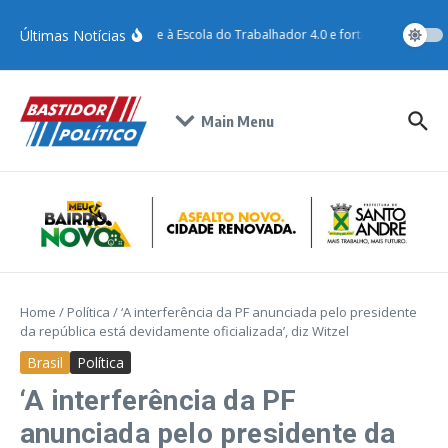
Últimas Notícias
Santo André adere à Escola do Trabalhador 4.0 e fortalece qualificaç
Main Menu
Home
/
Política
/
‘A interferência da PF anunciada pelo presidente
da república está devidamente oficializada’, diz Witzel
Brasil
Política
‘A interferência da PF
anunciada pelo presidente da