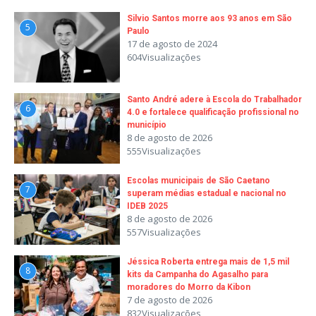
Silvio Santos morre aos 93 anos em São
5
Paulo
17 de agosto de 2024
604Visualizações
Santo André adere à Escola do Trabalhador
6
4.0 e fortalece qualificação profissional no
município
8 de agosto de 2026
555Visualizações
Escolas municipais de São Caetano
7
superam médias estadual e nacional no
IDEB 2025
8 de agosto de 2026
557Visualizações
Jéssica Roberta entrega mais de 1,5 mil
8
kits da Campanha do Agasalho para
moradores do Morro da Kibon
7 de agosto de 2026
832Visualizações