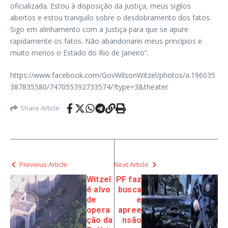
oficializada. Estou à disposição da Justiça, meus sigilos
abertos e estou tranquilo sobre o desdobramento dos fatos.
Sigo em alinhamento com a Justiça para que se apure
rapidamente os fatos. Não abandonarei meus princípios e
muito menos o Estado do Rio de Janeiro”.
https://www.facebook.com/GovWilsonWitzel/photos/a.196035
387835580/747055392733574/?type=3&theater
Share Article
Previous Article
Next Article
Witzel
PF faz
é alvo
busca
de
e
opera
apree
ção da
nsão