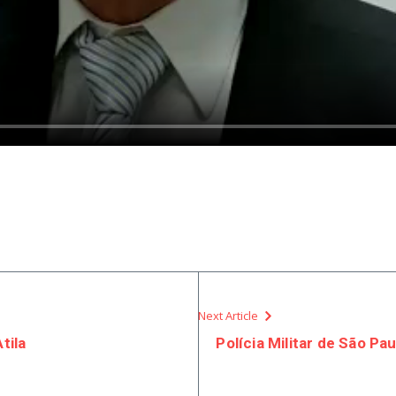
Next Article
tila
Polícia Militar de São Pa