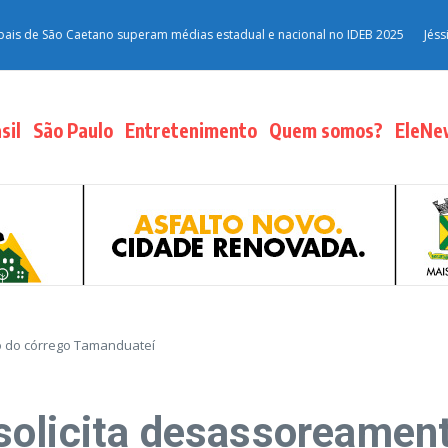
São Caetano superam médias estadual e nacional no IDEB 2025
Jéssica Robe
sil
São Paulo
Entretenimento
Quem somos?
EleNe
o do córrego Tamanduateí
olicita desassoreament