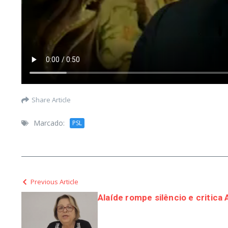
Share Article
Marcado:
PSL
Previous Article
Alaíde rompe silêncio e critica A