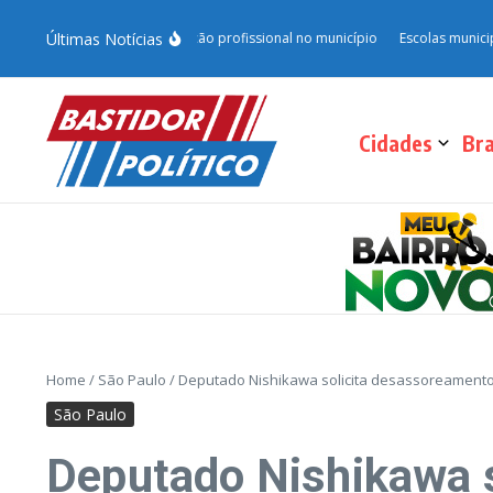
Últimas Notícias
 e fortalece qualificação profissional no município
Escolas municipais de 
Cidades
Bra
Home
/
São Paulo
/
Deputado Nishikawa solicita desassoreament
São Paulo
Deputado Nishikawa s