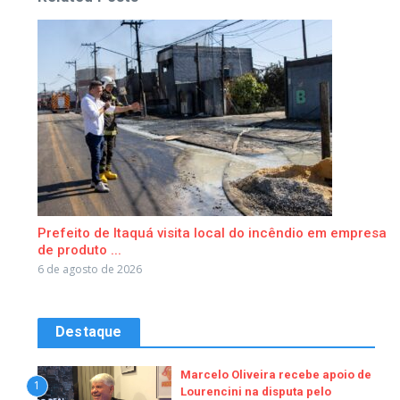
Prefeito de Itaquá visita local do incêndio em empresa
de produto ...
6 de agosto de 2026
Destaque
Marcelo Oliveira recebe apoio de
1
Lourencini na disputa pelo