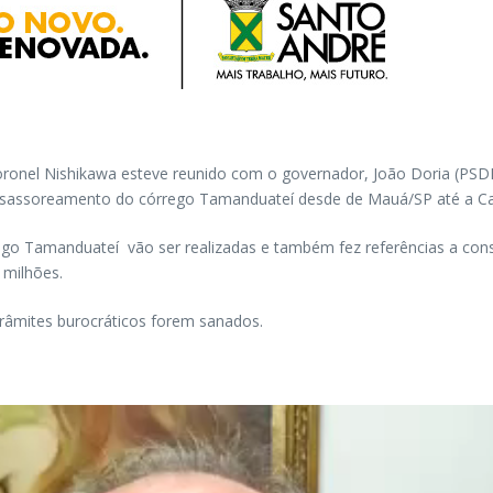
onel Nishikawa esteve reunido com o governador, João Doria (PSDB)n
desassoreamento do córrego Tamanduateí desde de Mauá/SP até a Cap
o Tamanduateí vão ser realizadas e também fez referências a constr
 milhões.
râmites burocráticos forem sanados.