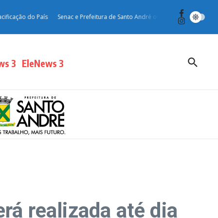
ão do País
Senac e Prefeitura de Santo André oferecem curso gratuito de ing
ws 3
EleNews 3
rá realizada até dia