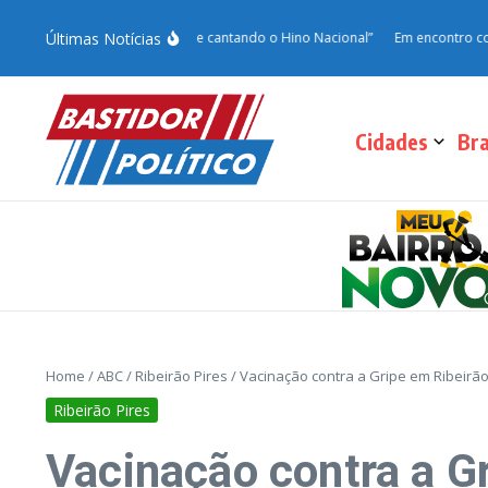
Últimas Notícias
ssam o dia cortando grama e cantando o Hino Nacional”
Em encontro com Vinho
Cidades
Bra
Home
/
ABC
/
Ribeirão Pires
/
Vacinação contra a Gripe em Ribeirão
Ribeirão Pires
Vacinação contra a Gr