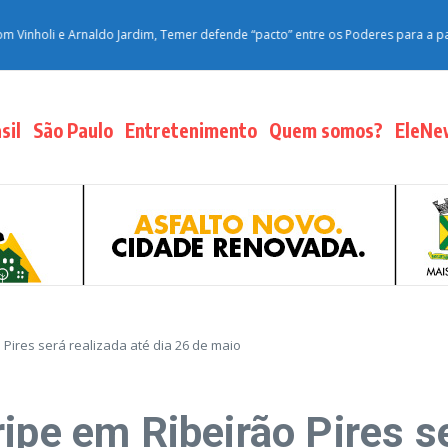
li e Arnaldo Jardim, Temer defende “pacto” entre os Poderes para a pacificaç
sil
São Paulo
Entretenimento
Quem somos?
EleNe
 Pires será realizada até dia 26 de maio
ipe em Ribeirão Pires se