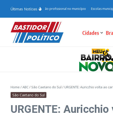
Últimas Notícias
4.0 e fortalece qualificação profissional no município
Escolas municipais 
Cidades
Bra
Home
/
ABC
/
São Caetano do Sul
/
URGENTE: Auricchio volta ao ca
São Caetano do Sul
URGENTE: Auricchio v