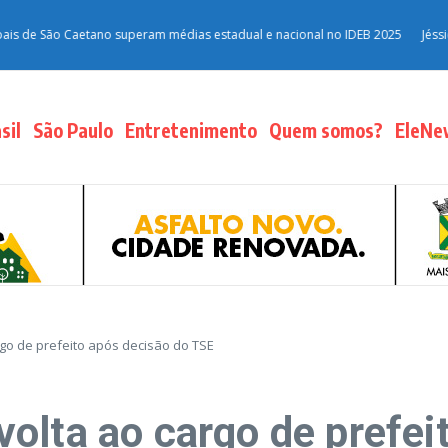
de São Caetano superam médias estadual e nacional no IDEB 2025
Jéssica R
sil
São Paulo
Entretenimento
Quem somos?
EleNe
rgo de prefeito após decisão do TSE
olta ao cargo de prefei