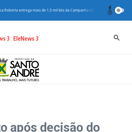
oberta entrega mais de 1,5 mil kits da Campanha do Agasalho para moradores
ws 3
EleNews 3
to após decisão do