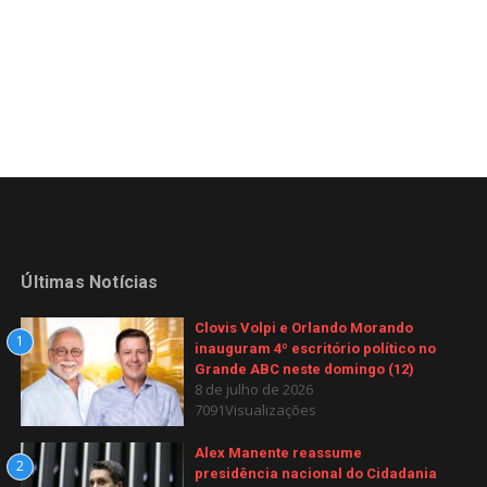
Últimas Notícias
Clovis Volpi e Orlando Morando
1
inauguram 4º escritório político no
Grande ABC neste domingo (12)
8 de julho de 2026
7091Visualizações
Alex Manente reassume
2
presidência nacional do Cidadania