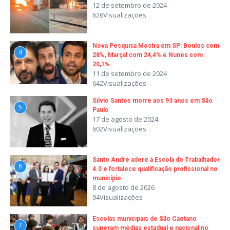
12 de setembro de 2024
626Visualizações
Nova Pesquisa Mostra em SP: Boulos com
4
28%, Marçal com 24,4% e Nunes com
20,1%
11 de setembro de 2024
642Visualizações
Silvio Santos morre aos 93 anos em São
5
Paulo
17 de agosto de 2024
602Visualizações
Santo André adere à Escola do Trabalhador
6
4.0 e fortalece qualificação profissional no
município
8 de agosto de 2026
94Visualizações
Escolas municipais de São Caetano
7
superam médias estadual e nacional no