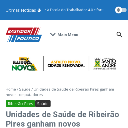
Últimas Notícias
Santo André adere à Escola do Trabalhador 4.0 e fortalece qualificaç
Main Menu
Home
/
Saúde
/
Unidades de Saúde de Ribeirão Pires ganham
novos computadores
Ribeirão Pires
Saúde
Unidades de Saúde de Ribeirão
Pires ganham novos