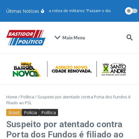
Últimas Notícias
Ricardo Salles critica rotina de militares: “Passam o dia cortando gra
Main Menu
Home
/
Política
/
Suspeito por atentado contra Porta dos Fundos é
filiado ao PSL
Brasil
Polícia
Política
Suspeito por atentado contra
Porta dos Fundos é filiado ao