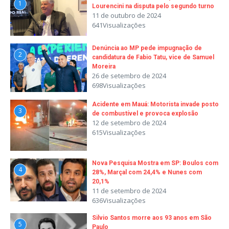
1
Lourencini na disputa pelo segundo turno
11 de outubro de 2024
641Visualizações
Denúncia ao MP pede impugnação de
2
candidatura de Fabio Tatu, vice de Samuel
Moreira
26 de setembro de 2024
698Visualizações
Acidente em Mauá: Motorista invade posto
3
de combustível e provoca explosão
12 de setembro de 2024
615Visualizações
Nova Pesquisa Mostra em SP: Boulos com
4
28%, Marçal com 24,4% e Nunes com
20,1%
11 de setembro de 2024
636Visualizações
Silvio Santos morre aos 93 anos em São
5
Paulo