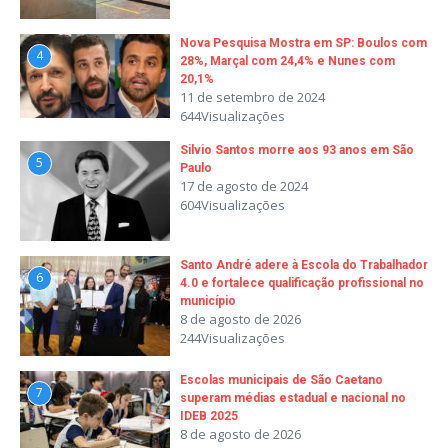
Nova Pesquisa Mostra em SP: Boulos com
4
28%, Marçal com 24,4% e Nunes com
20,1%
11 de setembro de 2024
644Visualizações
Silvio Santos morre aos 93 anos em São
5
Paulo
17 de agosto de 2024
604Visualizações
Santo André adere à Escola do Trabalhador
6
4.0 e fortalece qualificação profissional no
município
8 de agosto de 2026
244Visualizações
Escolas municipais de São Caetano
7
superam médias estadual e nacional no
IDEB 2025
8 de agosto de 2026