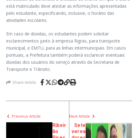
está matriculado deve atestar as informações apresentadas
pelo estudante, especificando, inclusive, o horário das
atividades escolares.
Em caso de dúvidas, os estudantes podem solicitar
esclarecimentos junto à empresa Rigras, para transporte
municipal, e EMTU, para as linhas intermunicipais. Em casos
pontuais, a Prefeitura também poderá esclarecer eventuais
dúvidas dos usuários do serviço através da Secretaria de
Transporte e Trânsito.
Share Article
Previous Article
Next Article
Ribeir
Sete
ão
verea
Pires
dores