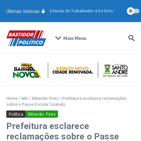
Últimas Notícias
Santo André adere à Escola do Trabalhador 4.0 e fortalece qualificação
Main Menu
Home
/
ABC
/
Ribeirão Pires
/
Prefeitura esclarece reclamações
sobre o Passe Escolar Gratuito
Política
Ribeirão Pires
Prefeitura esclarece
reclamações sobre o Passe