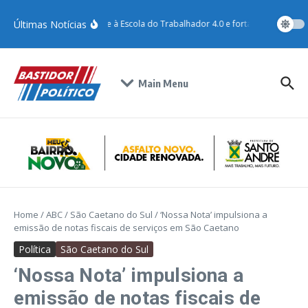
Últimas Notícias
Santo André adere à Escola do Trabalhador 4.0 e fortalece qualificaç
Main Menu
Home
/
ABC
/
São Caetano do Sul
/
‘Nossa Nota’ impulsiona a
emissão de notas fiscais de serviços em São Caetano
Política
São Caetano do Sul
‘Nossa Nota’ impulsiona a
emissão de notas fiscais de