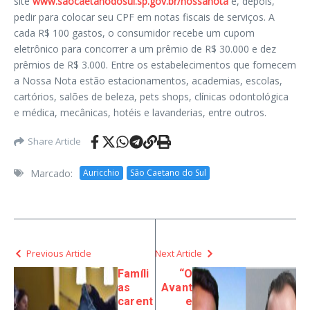
site
www.saocaetanodosul.sp.gov.br/nossanota
e, depois,
pedir para colocar seu CPF em notas fiscais de serviços. A
cada R$ 100 gastos, o consumidor recebe um cupom
eletrônico para concorrer a um prêmio de R$ 30.000 e dez
prêmios de R$ 3.000. Entre os estabelecimentos que fornecem
a Nossa Nota estão estacionamentos, academias, escolas,
cartórios, salões de beleza, pets shops, clínicas odontológica
e médica, mecânicas, hotéis e lavanderias, entre outros.
Share Article
Marcado:
Auricchio
São Caetano do Sul
Previous Article
Next Article
Famíli
“O
as
Avant
carent
e