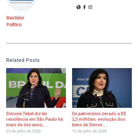
Bastidor
Político
Related Posts
Simone Tebet diz ter
De patrimônio zerado a R$
residência em São Paulo há
2,3 milhões: evolução dos
mais de dez anos, ...
bens de Simon ...
23 de julho de 2026
15 de julho de 2026