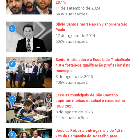
20,1%
11 de setembro de 2024
643Visualizações
Silvio Santos morre aos 93 anos em São
5
Paulo
17 de agosto de 2024
603Visualizações
Santo André adere à Escola do Trabalhador
6
4.0 e fortalece qualificação profissional no
município
8 de agosto de 2026
106Visualizações
Escolas municipais de São Caetano
7
superam médias estadual e nacional no
IDEB 2025
8 de agosto de 2026
111Visualizações
Jéssica Roberta entrega mais de 1,5 mil
8
kits da Campanha do Agasalho para