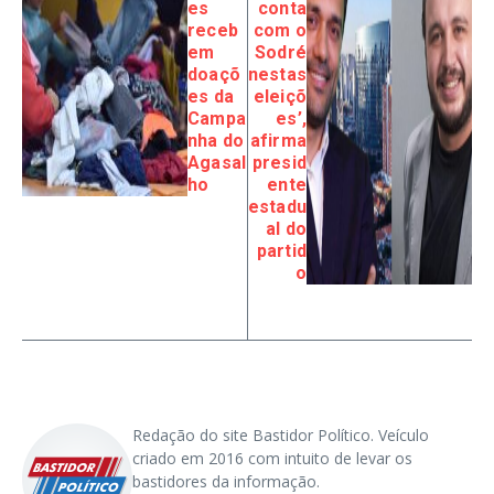
es
conta
receb
com o
em
Sodré
doaçõ
nestas
es da
eleiçõ
Campa
es’,
nha do
afirma
Agasal
presid
ho
ente
estadu
al do
partid
o
Redação do site Bastidor Político. Veículo
criado em 2016 com intuito de levar os
bastidores da informação.