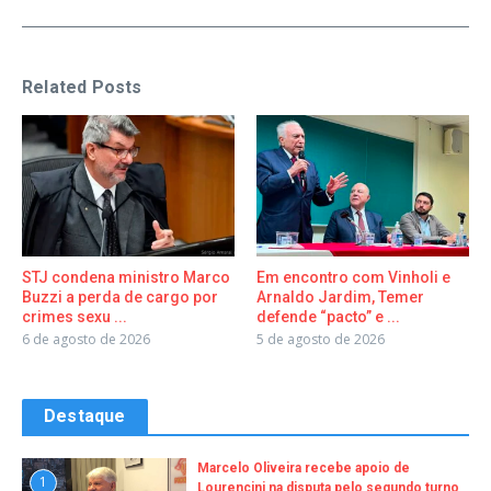
Related Posts
STJ condena ministro Marco
Em encontro com Vinholi e
Buzzi a perda de cargo por
Arnaldo Jardim, Temer
crimes sexu ...
defende “pacto” e ...
6 de agosto de 2026
5 de agosto de 2026
Destaque
Marcelo Oliveira recebe apoio de
1
Lourencini na disputa pelo segundo turno