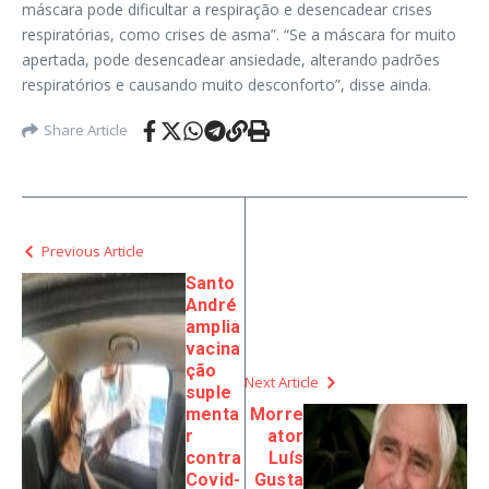
máscara pode dificultar a respiração e desencadear crises
respiratórias, como crises de asma”. “Se a máscara for muito
apertada, pode desencadear ansiedade, alterando padrões
respiratórios e causando muito desconforto”, disse ainda.
Share Article
Previous Article
Santo
André
amplia
vacina
ção
Next Article
suple
menta
Morre
r
ator
contra
Luís
Covid-
Gusta