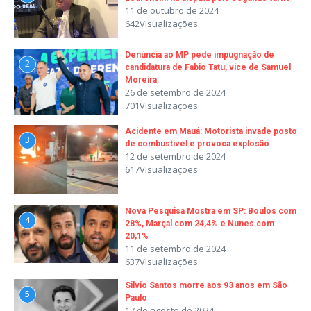
11 de outubro de 2024
642Visualizações
Denúncia ao MP pede impugnação de
2
candidatura de Fabio Tatu, vice de Samuel
Moreira
26 de setembro de 2024
701Visualizações
Acidente em Mauá: Motorista invade posto
3
de combustível e provoca explosão
12 de setembro de 2024
617Visualizações
Nova Pesquisa Mostra em SP: Boulos com
4
28%, Marçal com 24,4% e Nunes com
20,1%
11 de setembro de 2024
637Visualizações
Silvio Santos morre aos 93 anos em São
5
Paulo
17 de agosto de 2024