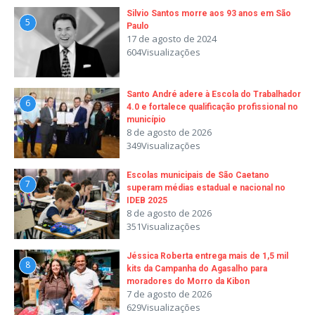
Silvio Santos morre aos 93 anos em São
5
Paulo
17 de agosto de 2024
604Visualizações
Santo André adere à Escola do Trabalhador
6
4.0 e fortalece qualificação profissional no
município
8 de agosto de 2026
349Visualizações
Escolas municipais de São Caetano
7
superam médias estadual e nacional no
IDEB 2025
8 de agosto de 2026
351Visualizações
Jéssica Roberta entrega mais de 1,5 mil
8
kits da Campanha do Agasalho para
moradores do Morro da Kibon
7 de agosto de 2026
629Visualizações