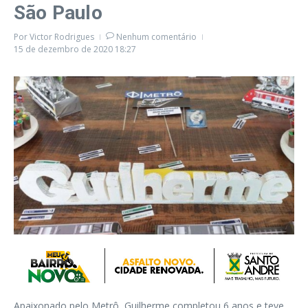
São Paulo
Por
Victor Rodrigues
Nenhum comentário
15 de dezembro de 2020
18:27
Apaixonado pelo Metrô, Guilherme completou 6 anos e teve