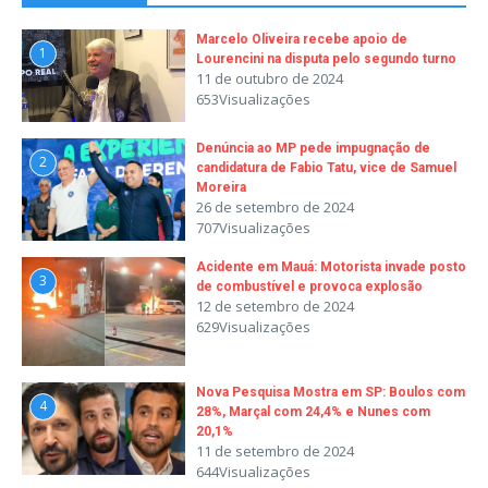
Marcelo Oliveira recebe apoio de
1
Lourencini na disputa pelo segundo turno
11 de outubro de 2024
653Visualizações
Denúncia ao MP pede impugnação de
2
candidatura de Fabio Tatu, vice de Samuel
Moreira
26 de setembro de 2024
707Visualizações
Acidente em Mauá: Motorista invade posto
3
de combustível e provoca explosão
12 de setembro de 2024
629Visualizações
Nova Pesquisa Mostra em SP: Boulos com
4
28%, Marçal com 24,4% e Nunes com
20,1%
11 de setembro de 2024
644Visualizações