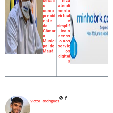
sessã
niza
o
atendi
como
mento
presid
virtual
ente
e
da
simplif
Câmar
ica o
a
acess
Munici
o aos
pal de
serviç
Mauá
os
digitai
s
Victor Rodrigues