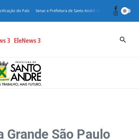
o do País
Senac e Prefeitura de Santo André oferecem curso gratuito de ing
ws 3
EleNews 3
na Grande São Paulo