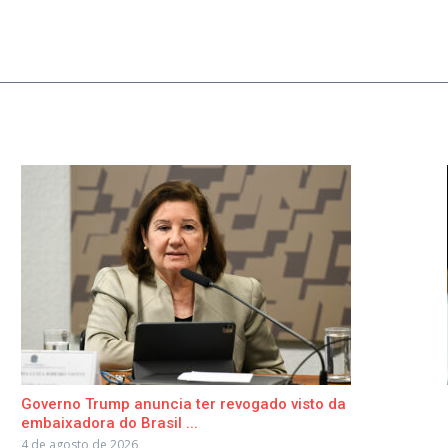
Governo Trump anuncia ter revogado visto da
embaixadora do Brasil ...
4 de agosto de 2026