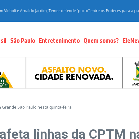
i e Arnaldo Jardim, Temer defende “pacto” entre os Poderes para a pacificaçã
sil
São Paulo
Entretenimento
Quem somos?
EleNe
a Grande São Paulo nesta quinta-feira
s afeta linhas da CPTM 