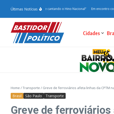
Últimas Notícias
sam o dia cortando grama e cantando o Hino Nacional”
Em encontro com Vinhol
Cidades
Bra
Home
/
Transporte
/
Greve de ferroviários afeta linhas da CPTM n
Brasil
São Paulo
Transporte
Greve de ferroviário