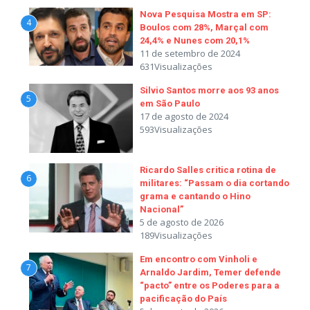
Nova Pesquisa Mostra em SP:
4
Boulos com 28%, Marçal com
24,4% e Nunes com 20,1%
11 de setembro de 2024
631Visualizações
Silvio Santos morre aos 93 anos
5
em São Paulo
17 de agosto de 2024
593Visualizações
Ricardo Salles critica rotina de
6
militares: “Passam o dia cortando
grama e cantando o Hino
Nacional”
5 de agosto de 2026
189Visualizações
Em encontro com Vinholi e
7
Arnaldo Jardim, Temer defende
“pacto” entre os Poderes para a
pacificação do País