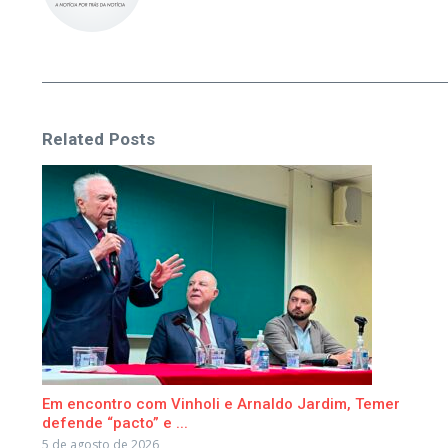
Related Posts
Em encontro com Vinholi e Arnaldo Jardim, Temer
defende “pacto” e ...
5 de agosto de 2026