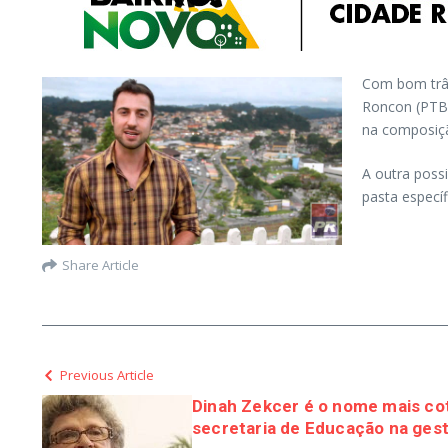
Com bom trân
Roncon (PTB)
na composiçã
A outra poss
pasta específ
Share Article
Previous Article
Dinah Zekcer é o nome mais co
secretaria de Educação na gest