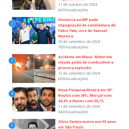
11 de outubro de 2024
647Visualizações
Denúncia ao MP pede
2
impugnação de candidatura de
Fabio Tatu, vice de Samuel
Moreira
26 de setembro de 2024
705Visualizações
Acidente em Mauá: Motorista
3
invade posto de combustível e
provoca explosão
12 de setembro de 2024
626Visualizações
Nova Pesquisa Mostra em SP:
4
Boulos com 28%, Marçal com
24,4% e Nunes com 20,1%
11 de setembro de 2024
642Visualizações
Silvio Santos morre aos 93 anos
5
em São Paulo