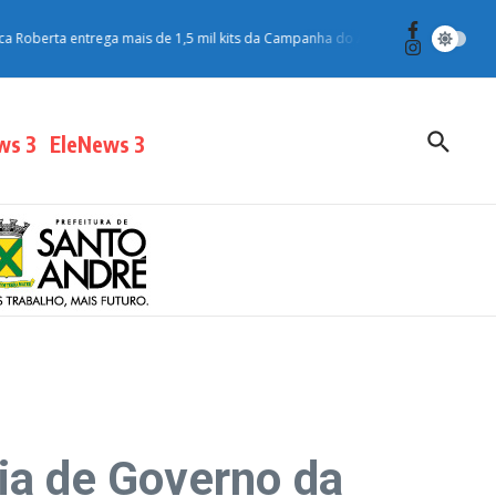
rta entrega mais de 1,5 mil kits da Campanha do Agasalho para moradores do
ws 3
EleNews 3
ia de Governo da