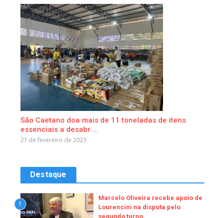
São Caetano doa mais de 11 toneladas de itens
essenciais a desabr ...
27 de fevereiro de 2023
Destaque
Marcelo Oliveira recebe apoio de
1
Lourencini na disputa pelo
segundo turno