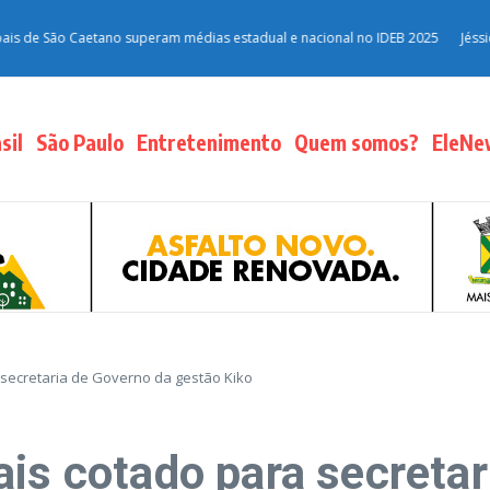
São Caetano superam médias estadual e nacional no IDEB 2025
Jéssica Robe
sil
São Paulo
Entretenimento
Quem somos?
EleNe
 secretaria de Governo da gestão Kiko
ais cotado para secretar