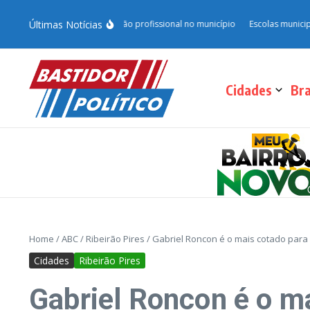
Últimas Notícias
 e fortalece qualificação profissional no município
Escolas municipais de 
Cidades
Bra
Home
/
ABC
/
Ribeirão Pires
/
Gabriel Roncon é o mais cotado para
Cidades
Ribeirão Pires
Gabriel Roncon é o m