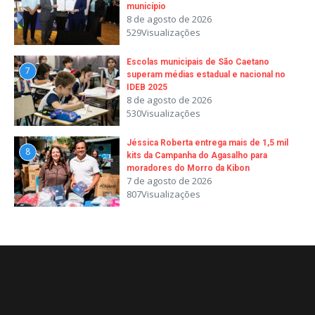
município
8 de agosto de 2026
529Visualizações
Escolas municipais de São Caetano
7
superam médias estadual e nacional no
IDEB 2025
8 de agosto de 2026
530Visualizações
Jéssica Roberta entrega mais de 1,5 mil
8
kits da Campanha do Agasalho para
moradores do Morro da Kibon
7 de agosto de 2026
807Visualizações