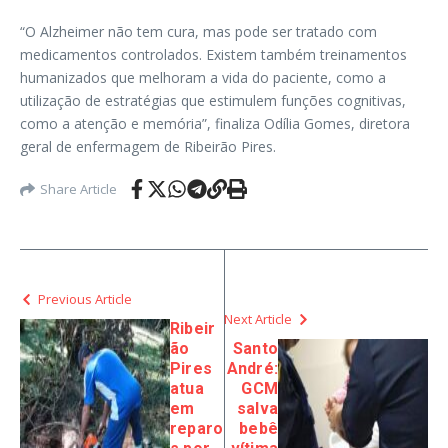
“O Alzheimer não tem cura, mas pode ser tratado com
medicamentos controlados. Existem também treinamentos
humanizados que melhoram a vida do paciente, como a
utilização de estratégias que estimulem funções cognitivas,
como a atenção e memória”, finaliza Odília Gomes, diretora
geral de enfermagem de Ribeirão Pires.
Share Article
Previous Article
Next Article
Ribeir
ão
Santo
Pires
André:
atua
GCM
em
salva
reparo
bebê