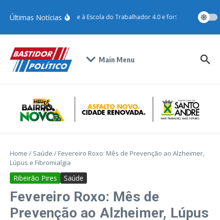
Últimas Notícias
Santo André adere à Escola do Trabalhador 4.0 e fortalece qualificaç
Main Menu
Home
/
Saúde
/
Fevereiro Roxo: Mês de Prevenção ao Alzheimer,
Lúpus e Fibromialgia
Ribeirão Pires
Saúde
Fevereiro Roxo: Mês de
Prevenção ao Alzheimer, Lúpus