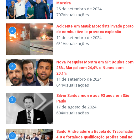
Moreira
26 de setembro de 2024
707Visualizações
Acidente em Mauá: Motorista invade posto
3
de combustível e provoca explosão
12 de setembro de 2024
631Visualizações
Nova Pesquisa Mostra em SP: Boulos com
4
28%, Marçal com 24,4% e Nunes com
20,1%
11 de setembro de 2024
644Visualizações
Silvio Santos morre aos 93 anos em São
5
Paulo
17 de agosto de 2024
604Visualizações
Santo André adere à Escola do Trabalhador
6
4.0 e fortalece qualificação profissional no