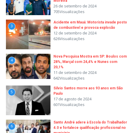
Moreira
26 de setembro de 2024
705Visualizações
Acidente em Mauá: Motorista invade posto
3
de combustível e provoca explosão
12 de setembro de 2024
626Visualizações
Nova Pesquisa Mostra em SP: Boulos com
4
28%, Marçal com 24,4% e Nunes com
20,1%
11 de setembro de 2024
642Visualizações
Silvio Santos morre aos 93 anos em São
5
Paulo
17 de agosto de 2024
601Visualizações
Santo André adere à Escola do Trabalhador
6
4.0 e fortalece qualificação profissional no