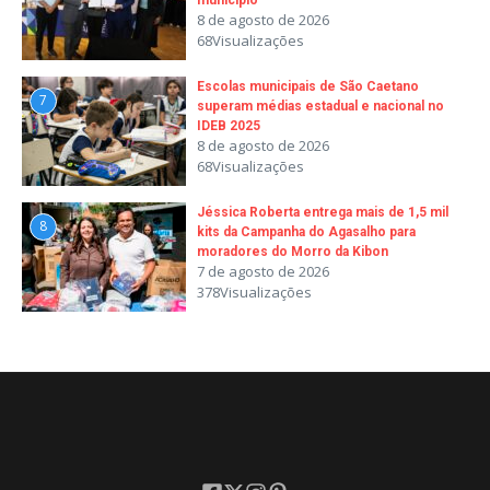
município
8 de agosto de 2026
68Visualizações
Escolas municipais de São Caetano
7
superam médias estadual e nacional no
IDEB 2025
8 de agosto de 2026
68Visualizações
Jéssica Roberta entrega mais de 1,5 mil
8
kits da Campanha do Agasalho para
moradores do Morro da Kibon
7 de agosto de 2026
378Visualizações