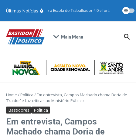
Últimas Notícias
Santo André adere à Escola do Trabalhador 4.0 e fortalece qualificaç
Main Menu
Home
/
Política
/
Em entrevista, Campos Machado chama Doria de
‘Traidor’ e faz críticas ao Ministério Público
Bastidores
Política
Em entrevista, Campos
Machado chama Doria de