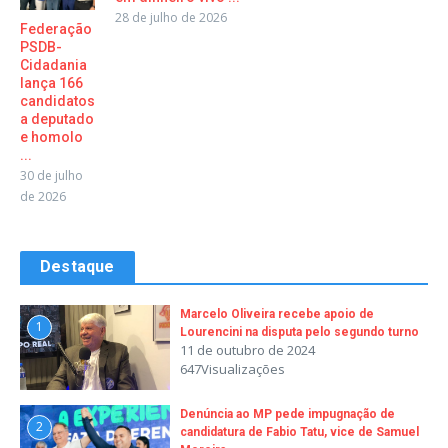
28 de julho de 2026
Federação
PSDB-
Cidadania
lança 166
candidatos
a deputado
e homolo
...
30 de julho
de 2026
Destaque
Marcelo Oliveira recebe apoio de
1
Lourencini na disputa pelo segundo turno
11 de outubro de 2024
647Visualizações
Denúncia ao MP pede impugnação de
2
candidatura de Fabio Tatu, vice de Samuel