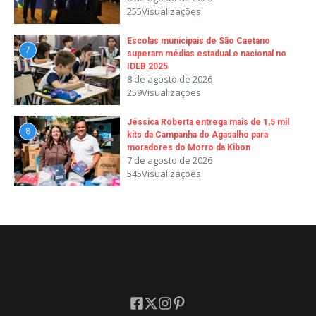
255Visualizações
Escolas municipais de São Caetano
7
superam médias estadual e nacional no
IDEB 2025
8 de agosto de 2026
259Visualizações
Jéssica Roberta entrega mais de 1,5 mil
8
kits da Campanha do Agasalho para
moradores do Morro da Kibon
7 de agosto de 2026
545Visualizações