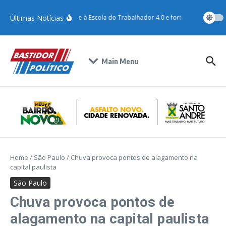
Últimas Notícias
Santo André adere à Escola do Trabalhador 4.0 e fortalece qualificaç
Main Menu
Home
/
São Paulo
/
Chuva provoca pontos de alagamento na
capital paulista
São Paulo
Chuva provoca pontos de
alagamento na capital paulista