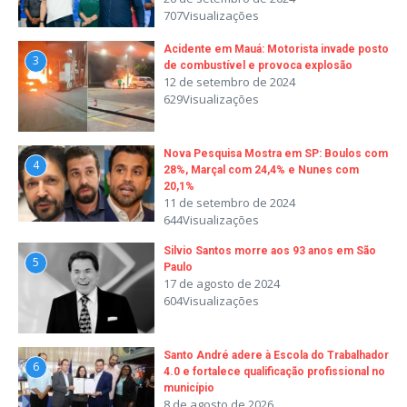
707Visualizações
Acidente em Mauá: Motorista invade posto
3
de combustível e provoca explosão
12 de setembro de 2024
629Visualizações
Nova Pesquisa Mostra em SP: Boulos com
4
28%, Marçal com 24,4% e Nunes com
20,1%
11 de setembro de 2024
644Visualizações
Silvio Santos morre aos 93 anos em São
5
Paulo
17 de agosto de 2024
604Visualizações
Santo André adere à Escola do Trabalhador
6
4.0 e fortalece qualificação profissional no
município
8 de agosto de 2026