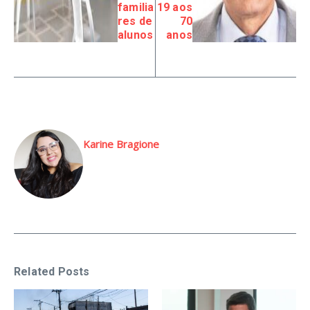
familia
19 aos
res de
70
alunos
anos
Karine Bragione
Related Posts