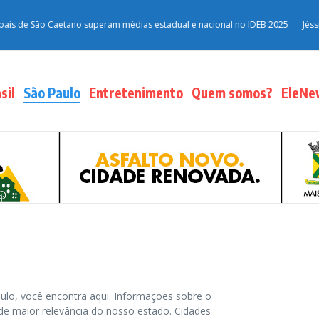
e São Caetano superam médias estadual e nacional no IDEB 2025
Jéssica Ro
sil
São Paulo
Entretenimento
Quem somos?
EleNe
aulo, você encontra aqui. Informações sobre o
s de maior relevância do nosso estado. Cidades