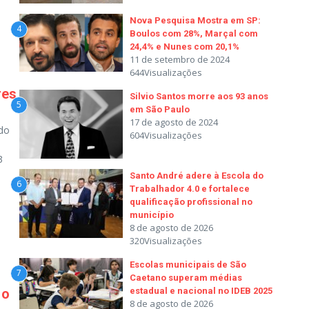
Nova Pesquisa Mostra em SP:
4
Boulos com 28%, Marçal com
24,4% e Nunes com 20,1%
11 de setembro de 2024
644Visualizações
res
Silvio Santos morre aos 93 anos
5
em São Paulo
17 de agosto de 2024
 do
604Visualizações
3
Santo André adere à Escola do
6
Trabalhador 4.0 e fortalece
qualificação profissional no
município
8 de agosto de 2026
320Visualizações
Escolas municipais de São
7
Caetano superam médias
estadual e nacional no IDEB 2025
io
8 de agosto de 2026