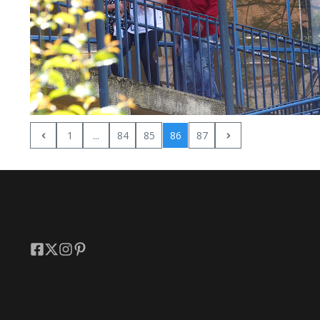
1
...
84
85
86
87