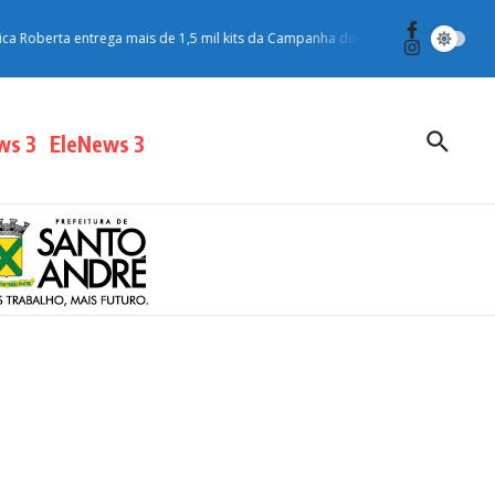
berta entrega mais de 1,5 mil kits da Campanha do Agasalho para moradores 
ws 3
EleNews 3