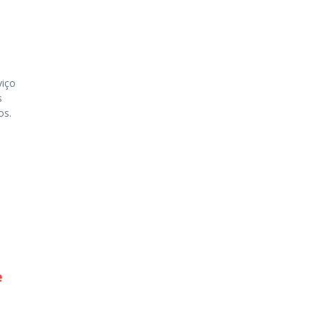
viço
s
os.
e