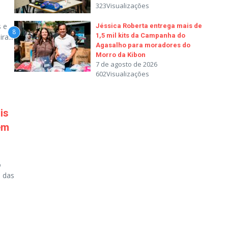
323Visualizações
s e
Jéssica Roberta entrega mais de
8
1,5 mil kits da Campanha do
a...
Agasalho para moradores do
Morro da Kibon
7 de agosto de 2026
602Visualizações
is
em
o
e das