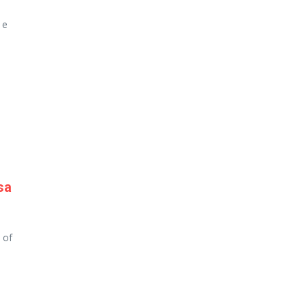
 e
sa
 of