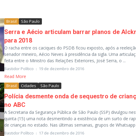
Brasil
São Paulo
Serra e Aécio articulam barrar planos de Alck
para 2018
O racha entre os caciques do PSDB ficou exposto, após a reeleiçã
senador mineiro, Aécio Neves à presidência da sigla. Uma articula
feita entre o Ministro das Relações Exteriores, José Serra, o ...
Bastidor Político
19 de dezembro de 2016
Read More
Brasil
Cidades
São Paulo
Polícia desmente onda de sequestro de crian
no ABC
A Secretaria da Segurança Pública de São Paulo (SSP) divulgou nes
quinta (15) uma nota desmentindo a existência de um surto de rap
de crianças no estado. Nas últimas semanas, grupos de Whatsapp f
Bastidor Político
17 de dezembro de 2016