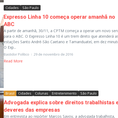
Cidades
São Paulo
Expresso Linha 10 começa operar amanhã no
ABC
A partir de amanhã, 30/11, a CPTM começa a operar um novo ser
para o ABC. O Expresso Linha 10 é um trem direto que atenderá a
estações Santo André-São Caetano e Tamanduateí, em dez minut
O Exp...
Bastidor Político
29 de novembro de 2016
Read More
Brasil
Cidades
Colunas
Entretenimento
São Paulo
Advogada explica sobre direitos trabalhistas 
deveres das empresas
Em entrevista ao repórter Marcos Savoy, a advogada trabalhista,