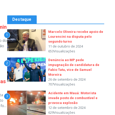
Destaque
min
Marcelo Oliveira recebe apoio de
1
Lourencini na disputa pelo
o do
segundo turno
ção
11 de outubro de 2024
653Visualizações
Denúncia ao MP pede
2
impugnação de candidatura de
Fabio Tatu, vice de Samuel
Moreira
26 de setembro de 2024
ças
707Visualizações
Acidente em Mauá: Motorista
ta
3
invade posto de combustível e
to
provoca explosão
o...
12 de setembro de 2024
629Visualizações