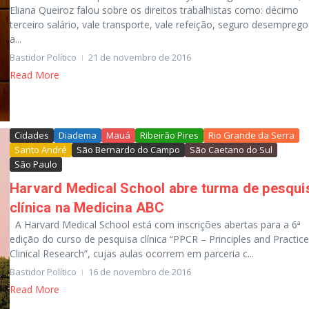
Eliana Queiroz falou sobre os direitos trabalhistas como: décimo
terceiro salário, vale transporte, vale refeição, seguro desemprego
a...
Bastidor Político
21 de novembro de 2016
Read More
Cidades
Diadema
Mauá
Ribeirão Pires
Rio Grande da Serra
Santo André
São Bernardo do Campo
São Caetano do Sul
São Paulo
Harvard Medical School abre turma de pesqui
clínica na Medicina ABC
A Harvard Medical School está com inscrições abertas para a 6ª
edição do curso de pesquisa clínica “PPCR – Principles and Practice
Clinical Research”, cujas aulas ocorrem em parceria c...
Bastidor Político
16 de novembro de 2016
Read More