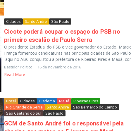
Cidades
Santo André
São Paulo
Cicote poderá ocupar o espaço do PSB no
primeiro escalão de Paulo Serra
O presidente Estadual do PSB e vice governador do Estado, Márci
França fomentou candidaturas nas principais cidades de São Paulo
aqui no ABC conquistou a prefeitura de Ribeirão Pires e Mauá, com
Bastidor Político
16 de novembro de 2016
Read More
Brasil
Cidades
Diadema
Mauá
Ribeirão Pires
Rio Grande da Serra
Santo André
São Bernardo do Campo
São Caetano do Sul
São Paulo
GCM de Santo André foi o responsável pela