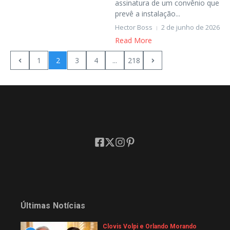
assinatura de um convênio que
prevê a instalação...
Hector Boss
2 de junho de 2026
Read More
1
2
3
4
...
218
Últimas Notícias
Clovis Volpi e Orlando Morando