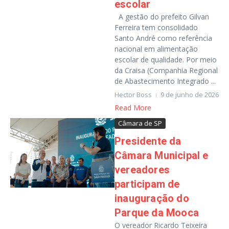
escolar
A gestão do prefeito Gilvan
Ferreira tem consolidado
Santo André como referência
nacional em alimentação
escolar de qualidade. Por meio
da Craisa (Companhia Regional
de Abastecimento Integrado ...
Hector Boss
9 de junho de 2026
Read More
Câmara de SP
Presidente da
Câmara Municipal e
vereadores
participam de
inauguração do
Parque da Mooca
O vereador Ricardo Teixeira